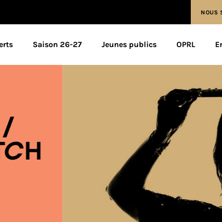
NOUS 
erts
Saison 26-27
Jeunes publics
OPRL
E
CH