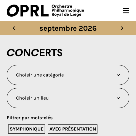
septembre 2026
CONCERTS
SAISON 26-27
Concerts
JEUNES PUBLICS
OPRL
EN PRATIQUE
MÉDIAS
NOUS SOUTENIR
Filtrer par mots-clés
FR
EN
SYMPHONIQUE
AVEC PRÉSENTATION