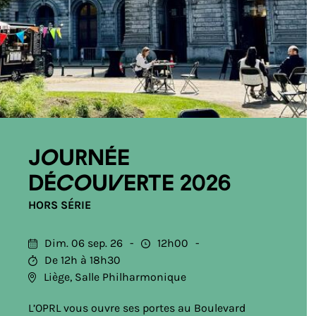
Journée
découverte 2026
HORS SÉRIE
Dim. 06 sep. 26
12h00
De 12h à 18h30
Liège, Salle Philharmonique
L’OPRL vous ouvre ses portes au Boulevard