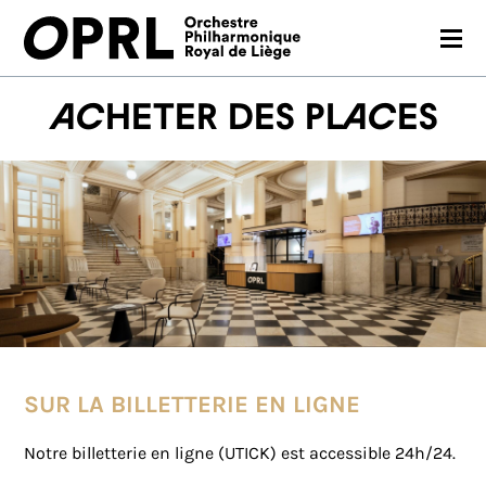
CONCERTS
Acheter des places
SAISON 26-27
JEUNES PUBLICS
OPRL
EN PRATIQUE
MÉDIAS
NOUS SOUTENIR
SUR LA BILLETTERIE EN LIGNE
Notre billetterie en ligne (UTICK) est accessible 24h/24.
FR
EN