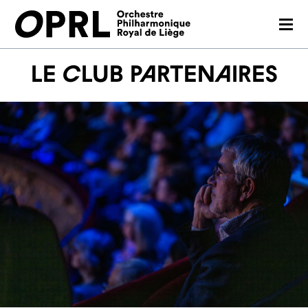
CONCERTS
Le Club Partenaires
SAISON 26-27
JEUNES PUBLICS
OPRL
EN PRATIQUE
MÉDIAS
NOUS SOUTENIR
FR
EN