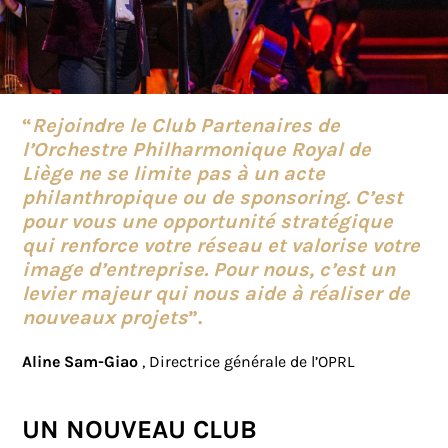
“
Rejoindre le Club Partenaires de
l’Orchestre Philharmonique Royal de
Liège ne se limite pas à un acte
philanthropique ou de sponsoring. C’est
pour vous une opportunité stratégique
qui renforce votre réseau et valorise votre
image d’entreprise. Pour nous, c’est un
levier majeur qui nous aide à réaliser de
nouveaux projets
”.
Aline Sam-Giao
, Directrice générale de l’OPRL
UN NOUVEAU CLUB