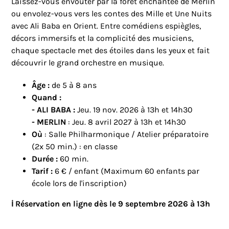
Laissez-vous envoûter par la forêt enchantée de Merlin
ou envolez-vous vers les contes des Mille et Une Nuits
avec Ali Baba en Orient. Entre comédiens espiègles,
décors immersifs et la complicité des musiciens,
chaque spectacle met des étoiles dans les yeux et fait
découvrir le grand orchestre en musique.
Âge :
de 5 à 8 ans
Quand :
- ALI BABA :
Jeu. 19 nov. 2026 à 13h et 14h30
-
MERLIN
: Jeu. 8 avril 2027 à 13h et 14h30
Où
: Salle Philharmonique / Atelier préparatoire
(2x 50 min.) : en classe
Durée :
60 min.
Tarif :
6 € / enfant (Maximum 60 enfants par
école lors de l'inscription)
ℹ️ Réservation en ligne dès le 9 septembre 2026 à 13h