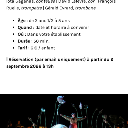
Iota Gaganas,
conteuse
| David Lefèvre,
cor
| François
Ruelle,
trompette
| Gérald Evrard,
trombone
Âge
: de 2 ans 1/2 à 5 ans
Quand
: date et horaire à convenir
Où :
Dans votre établissement
Durée
: 50 min.
Tarif
: 6 € / enfant
ℹ️ Réservation (par email uniquement) à partir du 9
septembre 2026 à 13h