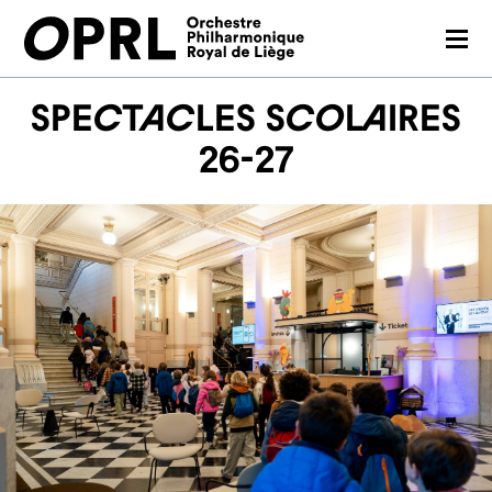
CONCERTS
Spectacles scolaires
SAISON 26-27
26-27
JEUNES PUBLICS
OPRL
EN PRATIQUE
MÉDIAS
NOUS SOUTENIR
FR
EN