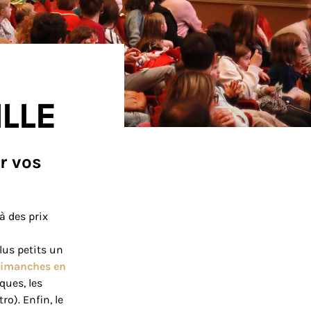
lle
r vos
 à des prix
lus petits un
imanches en
ques, les
o). Enfin, le