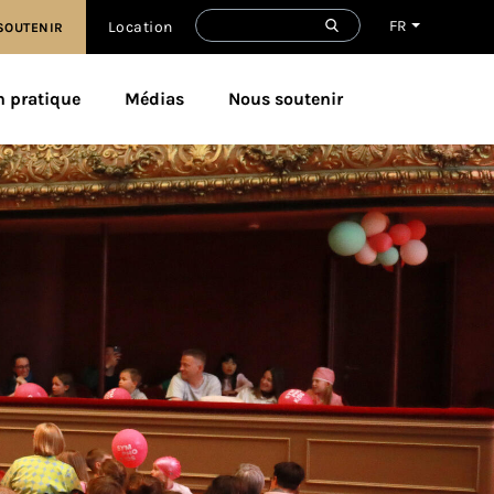
FR
Location
SOUTENIR
n pratique
Médias
Nous soutenir