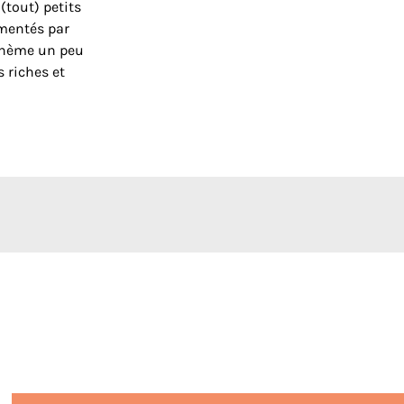
(tout) petits
mmentés par
 thème un peu
s riches et