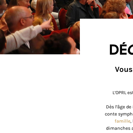
Dé
Vous
L’OPRL est
Dès l’âge de
conte sympho
famille
,
dimanches a