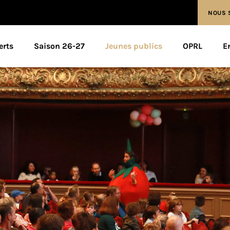
NOUS 
erts
Saison 26-27
Jeunes publics
OPRL
E