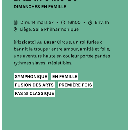
DIMANCHES EN FAMILLE
Dim. 14 mars 27
16h00
Env. 1h
Liège, Salle Philharmonique
[Pizzicato] Au Bazar Circus, un roi furieux
bannit la troupe : entre amour, amitié et folie,
une aventure haute en couleur portée par des
rythmes slaves irrésistibles.
SYMPHONIQUE
EN FAMILLE
FUSION DES ARTS
PREMIÈRE FOIS
PAS SI CLASSIQUE