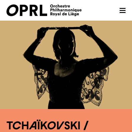
CONCERTS
SAISON 26-27
JEUNES PUBLICS
OPRL
EN PRATIQUE
MÉDIAS
NOUS SOUTENIR
TCHAÏKOVSKI /
FR
EN