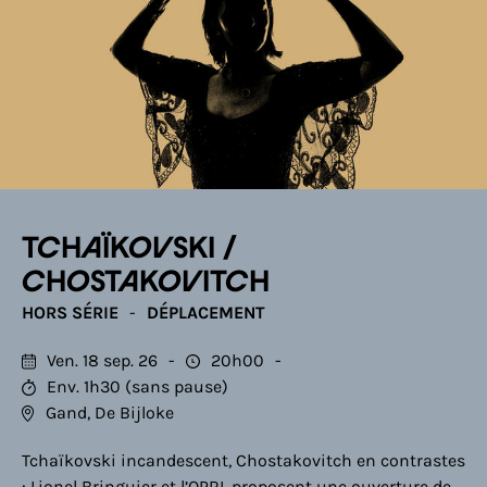
TCHAÏKOVSKI /
CHOSTAKOVITCH
HORS SÉRIE
DÉPLACEMENT
Ven. 18 sep. 26
20h00
Env. 1h30 (sans pause)
Gand, De Bijloke
Tchaïkovski incandescent, Chostakovitch en contrastes
: Lionel Bringuier et l’OPRL proposent une ouverture de