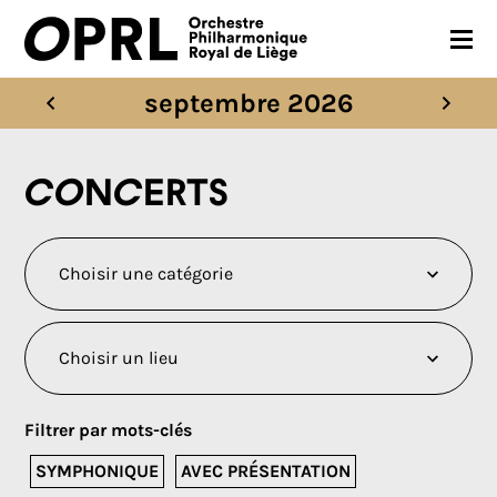
septembre 2026
CONCERTS
SAISON 26-27
Concerts
JEUNES PUBLICS
OPRL
EN PRATIQUE
MÉDIAS
NOUS SOUTENIR
Filtrer par mots-clés
FR
EN
SYMPHONIQUE
AVEC PRÉSENTATION