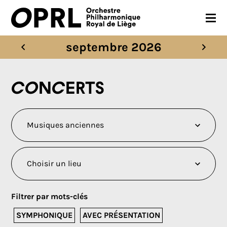
septembre 2026
CONCERTS
SAISON 26-27
Concerts
JEUNES PUBLICS
OPRL
EN PRATIQUE
MÉDIAS
NOUS SOUTENIR
Filtrer par mots-clés
FR
EN
SYMPHONIQUE
AVEC PRÉSENTATION