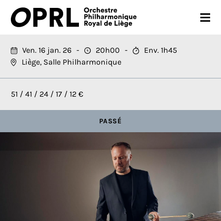
CONCERTS
Ven. 16 jan. 26
20h00
Env. 1h45
Liège, Salle Philharmonique
SAISON 26-27
JEUNES PUBLICS
51 / 41 / 24 / 17 / 12 €
OPRL
PASSÉ
EN PRATIQUE
MÉDIAS
NOUS SOUTENIR
FR
EN