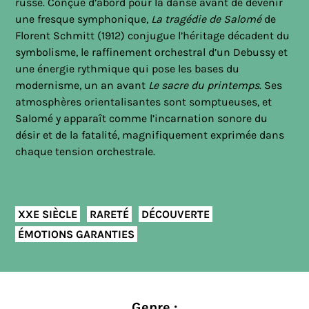
russe. Conçue d’abord pour la danse avant de devenir
une fresque symphonique,
La tragédie de Salomé
de
Florent Schmitt (1912) conjugue l’héritage décadent du
symbolisme, le raffinement orchestral d’un Debussy et
une énergie rythmique qui pose les bases du
modernisme, un an avant
Le sacre du printemps
. Ses
atmosphères orientalisantes sont somptueuses, et
Salomé y apparaît comme l’incarnation sonore du
désir et de la fatalité, magnifiquement exprimée dans
chaque tension orchestrale.
XXE SIÈCLE
RARETÉ
DÉCOUVERTE
ÉMOTIONS GARANTIES
Genre :