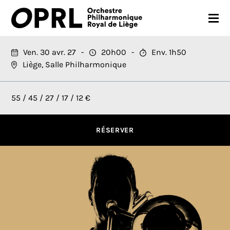
CONCERTS
Ven. 30 avr. 27
20h00
Env. 1h50
Liège, Salle Philharmonique
SAISON 26-27
JEUNES PUBLICS
55 / 45 / 27 / 17 / 12 €
OPRL
RÉSERVER
EN PRATIQUE
MÉDIAS
NOUS SOUTENIR
FR
EN