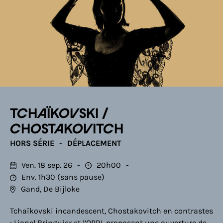
TCHAÏKOVSKI /
CHOSTAKOVITCH
HORS SÉRIE
DÉPLACEMENT
Ven. 18 sep. 26
20h00
Env. 1h30 (sans pause)
Gand, De Bijloke
Tchaïkovski incandescent, Chostakovitch en contrastes
: Lionel Bringuier et l’OPRL proposent une ouverture de