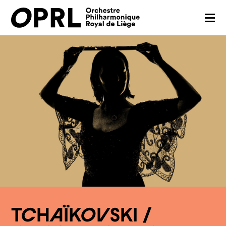
CONCERTS
SAISON 26-27
JEUNES PUBLICS
OPRL
EN PRATIQUE
MÉDIAS
NOUS SOUTENIR
TCHAÏKOVSKI /
FR
EN