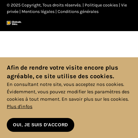
© 2025 Copyright, Tous droits réservés. |
Politique cookies
|
Vie
privée
|
Mentions légales
|
Conditions générales
Afin de rendre votre visite encore plus
agréable, ce site utilise des cookies.
En consultant notre site, vous acceptez nos cookies.
Évidemment, vous pouvez modifier les paramètres des
cookies à tout moment.
En savoir plus sur les cookies.
Plus d'infos
OUI, JE SUIS D'ACCORD