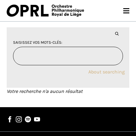
CONCERTS
SAISON 26-27
SAISISSEZ VOS MOTS-CLÉS
JEUNES PUBLICS
OPRL
About searching
EN PRATIQUE
Votre recherche n'a aucun résultat
MÉDIAS
NOUS SOUTENIR
FR
EN