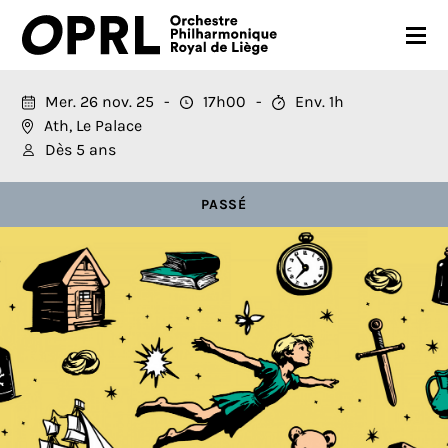
CONCERTS
Mer. 26 nov. 25
17h00
Env. 1h
Ath, Le Palace
SAISON 26-27
Dès 5 ans
JEUNES PUBLICS
PASSÉ
OPRL
EN PRATIQUE
MÉDIAS
NOUS SOUTENIR
FR
EN