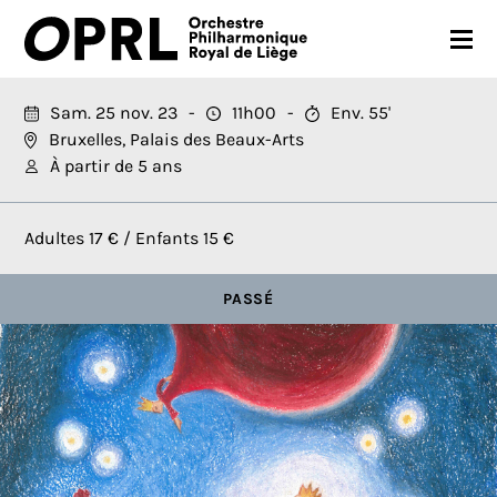
CONCERTS
Sam. 25 nov. 23
11h00
Env. 55'
Bruxelles, Palais des Beaux-Arts
SAISON 26-27
À partir de 5 ans
JEUNES PUBLICS
Adultes 17 € / Enfants 15 €
OPRL
PASSÉ
EN PRATIQUE
MÉDIAS
NOUS SOUTENIR
FR
EN