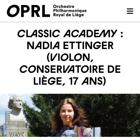
CONCERTS
CLASSIC ACADEMY :
SAISON 26-27
NADIA ETTINGER
(violon,
JEUNES PUBLICS
Conservatoire de
OPRL
Liège, 17 ans)
EN PRATIQUE
MÉDIAS
NOUS SOUTENIR
FR
EN