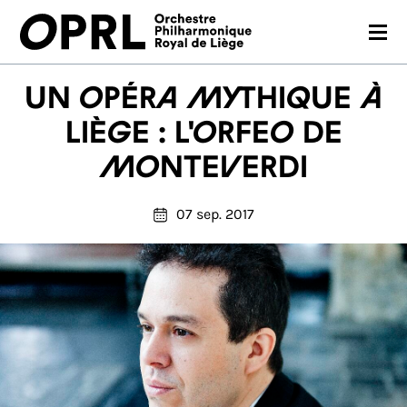
CONCERTS
Un opéra mythique à
SAISON 26-27
Liège : L'Orfeo de
Monteverdi
JEUNES PUBLICS
OPRL
07 sep. 2017
EN PRATIQUE
MÉDIAS
NOUS SOUTENIR
FR
EN