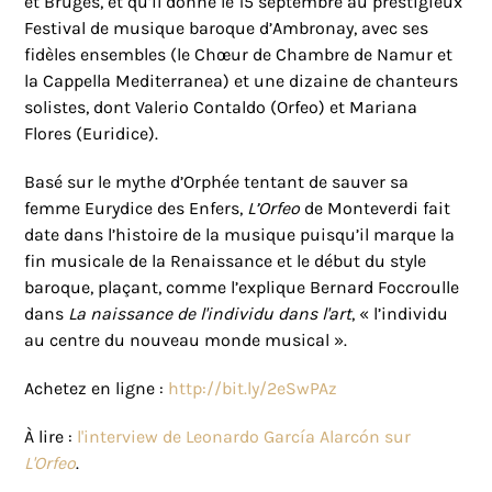
et Bruges, et qu’il donne le 15 septembre au prestigieux
Festival de musique baroque d’Ambronay, avec ses
fidèles ensembles (le Chœur de Chambre de Namur et
la Cappella Mediterranea) et une dizaine de chanteurs
solistes, dont Valerio Contaldo (Orfeo) et Mariana
Flores (Euridice).
Basé sur le mythe d’Orphée tentant de sauver sa
femme Eurydice des Enfers,
L’Orfeo
de Monteverdi fait
date dans l’histoire de la musique puisqu’il marque la
fin musicale de la Renaissance et le début du style
baroque, plaçant, comme l’explique Bernard Foccroulle
dans
La naissance de l'individu dans l'art
, « l’individu
au centre du nouveau monde musical ».
Achetez en ligne :
http://bit.ly/2eSwPAz
À lire :
l'interview de Leonardo García Alarcón sur
L'Orfeo
.