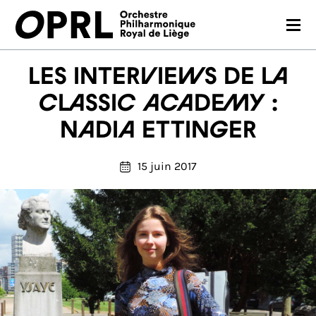
CONCERTS
Les interviews de la
SAISON 26-27
Classic Academy :
Nadia Ettinger
JEUNES PUBLICS
OPRL
15 juin 2017
EN PRATIQUE
MÉDIAS
NOUS SOUTENIR
FR
EN