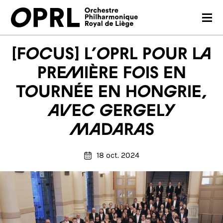
CONCERTS
[FOCUS] L’OPRL pour la
SAISON 26-27
première fois en
tournée en Hongrie,
JEUNES PUBLICS
avec Gergely
OPRL
Madaras
EN PRATIQUE
18 oct. 2024
MÉDIAS
NOUS SOUTENIR
FR
EN