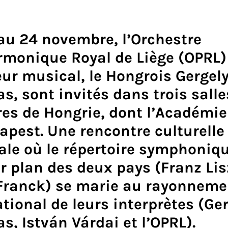
au 24 novembre, l’Orchestre
rmonique Royal de Liège (OPRL)
eur musical, le Hongrois Gergel
s, sont invités dans trois salle
es de Hongrie, dont l’Académie 
apest. Une rencontre culturelle
rale où le répertoire symphoniq
r plan des deux pays (Franz Lis
Franck) se marie au rayonneme
tional de leurs interprètes (Ge
s, István Várdai et l’OPRL).