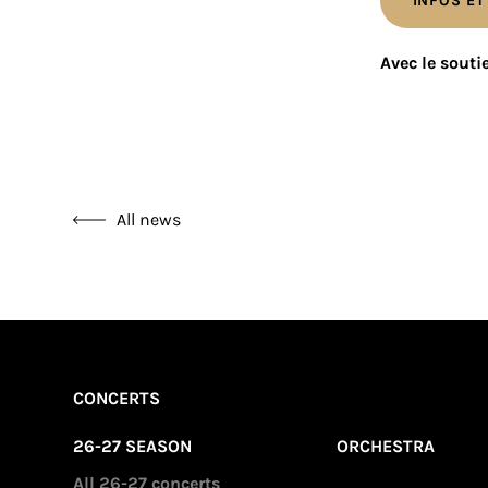
INFOS ET
Avec le souti
All news
CONCERTS
26-27 SEASON
ORCHESTRA
All 26-27 concerts