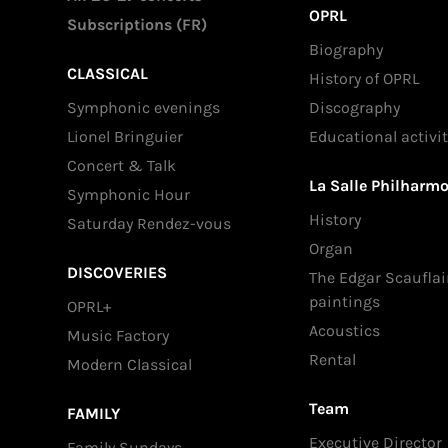
OPRL
Subscriptions (FR)
Biography
CLASSICAL
History of OPRL
Symphonic evenings
Discography
Lionel Bringuier
Educational activit
Concert & Talk
La Salle Philharm
Symphonic Hour
History
Saturday Rendez-vous
Organ
DISCOVERIES
The Edgar Scauflai
paintings
OPRL+
Acoustics
Music Factory
Rental
Modern Classical
Team
FAMILY
Executive Director
Family Sundays