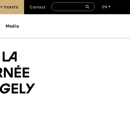
EN
Contact
Y TICKETS
Media
 la
rnée
rgely