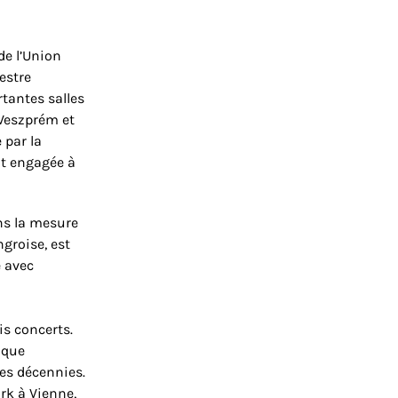
de l’Union
estre
tantes salles
 Veszprém et
 par la
nt engagée à
ans la mesure
groise, est
é avec
s concerts.
ique
des décennies.
ork à Vienne,