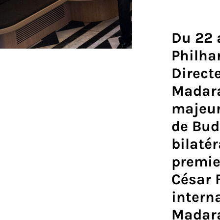
Du 22 
Philha
Direct
Madara
majeur
de Bud
bilaté
premie
César 
interna
Madara