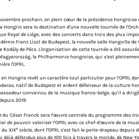
ovembre prochain, en plein cœur de la présidence hongroise 
a Hongrie sera la destination d’une nouvelle tournée de l’Orch
e Royal de Liège, avec des concerts dans trois des plus impor
cadémie Franz Liszt de Budapest, la nouvelle salle Hangvilla de
e Kodály de Pécs. L'organisation de cette tournée a été assurée
agyarország, la Philharmonie hongroise, qui s’est pleineme
ière l'OPRL.
 en Hongrie revêt un caractère tout particulier pour l’OPRL d
daras, natif de Budapest et ardent défenseur de la culture hon
ssadeur convaincu de la musique franco-belge, qu’il a dirig
epuis 2019.
e
du César Franck sera l’œuvre centrale du programme des troi
ier de pouvoir valoriser l’OPRL avec ce chef-d’œuvre de la mus
e
 du XIX
siècle, dont l’OPRL s’est fait le porte-drapeau depuis 
nsi déjà défendue plus de 100 fois à travers le monde, de New Y