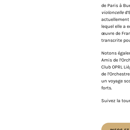
de Paris à Bu
violoncelle
d’
actuellement 
lequel elle a
œuvre de Fran
transcrite po
Notons égalem
Amis de l’Orc
Club OPRL Lièg
de l’Orchestre
un voyage sco
forts.
Suivez la tou