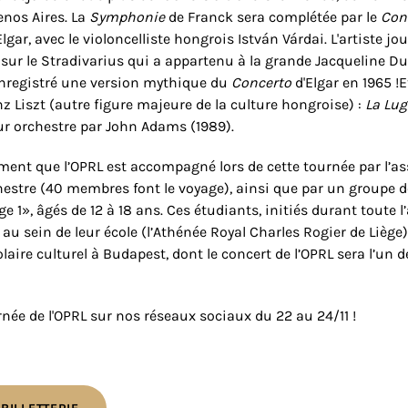
enos Aires. La
Symphonie
de Franck sera complétée par le
Con
Elgar, avec le violoncelliste hongrois István Várdai. L'artiste jo
sur le Stradivarius qui a appartenu à la grande Jacqueline Du
 enregistré une version mythique du
Concerto
d'Elgar en 1965 !
z Liszt (autre figure majeure de la culture hongroise) :
La Lug
ur orchestre par John Adams (1989).
ent que l’OPRL est accompagné lors de cette tournée par l’as
hestre (40 membres font le voyage), ainsi que par un groupe d
e 1», âgés de 12 à 18 ans. Ces étudiants, initiés durant toute l
 au sein de leur école (l’Athénée Royal Charles Rogier de Liège)
laire culturel à Budapest, dont le concert de l’OPRL sera l’un 
rnée de l'OPRL sur nos réseaux sociaux du 22 au 24/11 !