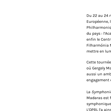
Du 22 au 24 n
Européenne, l
Philharmoniqu
du pays : l’A
enfin le Centr
Filharmónia M
mettre en lum
Cette tournée
où Gergely Ma
aussi un amba
engagement d
La
Symphoni
Madaras est f
symphonique
L’OPRL l’a ai