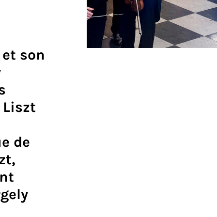
 et son
y
s
Liszt
ue de
zt,
nt
rgely