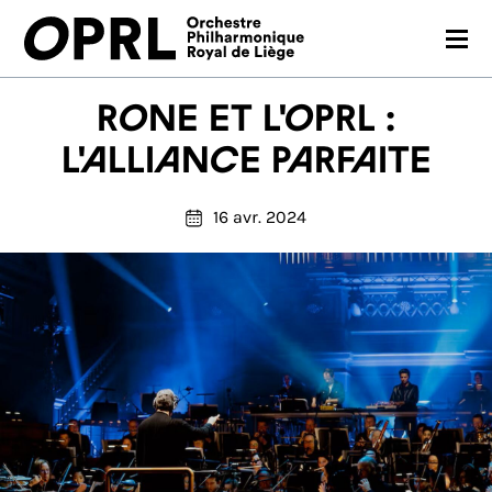
CONCERTS
Rone et l'OPRL :
SAISON 26-27
l'alliance parfaite
JEUNES PUBLICS
16 avr. 2024
OPRL
EN PRATIQUE
MÉDIAS
NOUS SOUTENIR
FR
EN