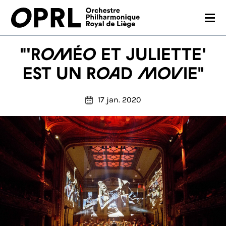
CONCERTS
"'Roméo et Juliette'
SAISON 26-27
est un road movie"
JEUNES PUBLICS
17 jan. 2020
OPRL
EN PRATIQUE
MÉDIAS
NOUS SOUTENIR
FR
EN