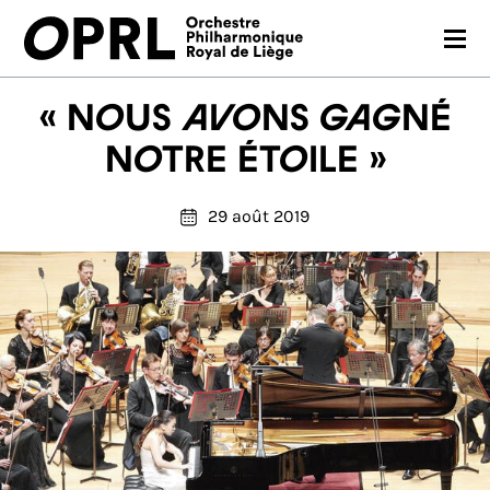
CONCERTS
« Nous avons gagné
SAISON 26-27
notre étoile »
JEUNES PUBLICS
29 août 2019
OPRL
EN PRATIQUE
MÉDIAS
NOUS SOUTENIR
FR
EN