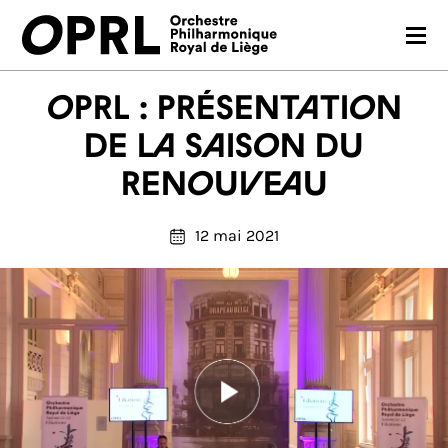
CONCERTS
OPRL : présentation
SAISON 26-27
de la saison du
renouveau
JEUNES PUBLICS
OPRL
12 mai 2021
EN PRATIQUE
MÉDIAS
NOUS SOUTENIR
FR
EN