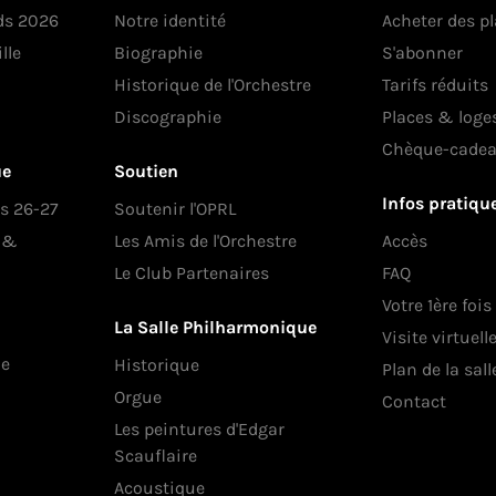
ds 2026
Notre identité
Acheter des p
lle
Biographie
S'abonner
Historique de l'Orchestre
Tarifs réduits
Discographie
Places & loge
Chèque-cade
ue
Soutien
Infos pratiqu
es 26-27
Soutenir l'OPRL
s &
Les Amis de l'Orchestre
Accès
Le Club Partenaires
FAQ
Votre 1ère fois
La Salle Philharmonique
Visite virtuell
ue
Historique
Plan de la sall
Orgue
Contact
Les peintures d'Edgar
Scauflaire
Acoustique