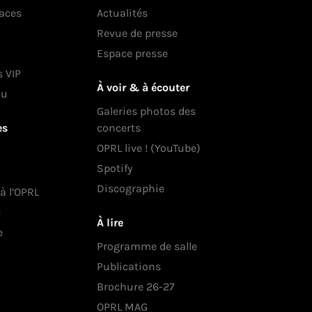
laces
Actualités
Revue de presse
Espace presse
s VIP
À voir & à écouter
au
Galeries photos des
es
concerts
OPRL live ! (YouTube)
Spotify
Discographie
 à l’OPRL
e
À lire
e
Programme de salle
Publications
Brochure 26-27
OPRL MAG