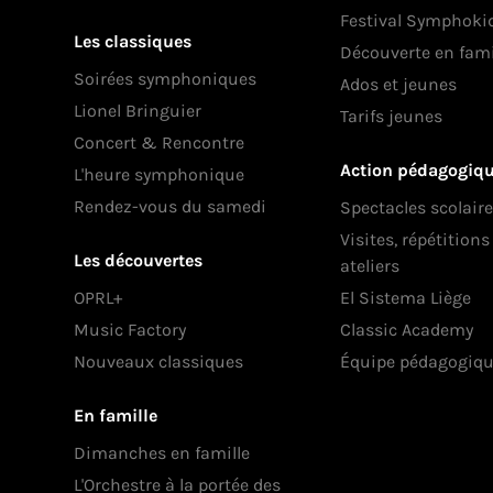
Festival Symphoki
Les classiques
Découverte en fami
Soirées symphoniques
Ados et jeunes
Lionel Bringuier
Tarifs jeunes
Concert & Rencontre
Action pédagogiq
L'heure symphonique
Rendez-vous du samedi
Spectacles scolair
Visites, répétition
Les découvertes
ateliers
OPRL+
El Sistema Liège
Music Factory
Classic Academy
Nouveaux classiques
Équipe pédagogiq
En famille
Dimanches en famille
L'Orchestre à la portée des