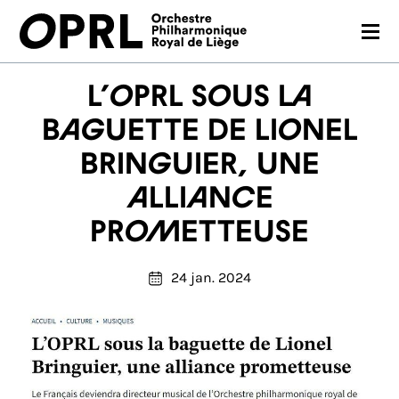
CONCERTS
L’OPRL sous la
SAISON 26-27
baguette de Lionel
Bringuier, une
JEUNES PUBLICS
alliance
OPRL
prometteuse
EN PRATIQUE
24 jan. 2024
MÉDIAS
NOUS SOUTENIR
FR
EN