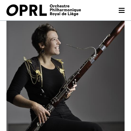
CONCERTS
SAISON 26-27
JEUNES PUBLICS
OPRL
EN PRATIQUE
MÉDIAS
NOUS SOUTENIR
FR
EN