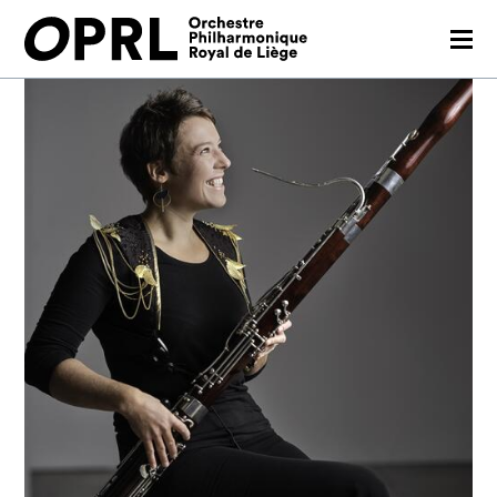
CONCERTS
26-27 SEASON
ORCHESTRA
PRACTICAL
MEDIA
FR
EN