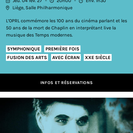
Jeu. 04 fév. 27
20h00
Env. 1h30
Liège, Salle Philharmonique
L’OPRL commémore les 100 ans du cinéma parlant et les
50 ans de la mort de Chaplin en interprétant live la
musique des Temps modernes.
SYMPHONIQUE
PREMIÈRE FOIS
FUSION DES ARTS
AVEC ÉCRAN
XXE SIÈCLE
INFOS ET RÉSERVATIONS