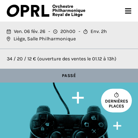
CONCERTS
Ven. 06 fév. 26
20h00
Env. 2h
Liège, Salle Philharmonique
SAISON 26-27
JEUNES PUBLICS
34 / 20 / 12 € (ouverture des ventes le 01.12 à 13h)
OPRL
PASSÉ
EN PRATIQUE
MÉDIAS
DERNIÈRES
PLACES
NOUS SOUTENIR
FR
EN