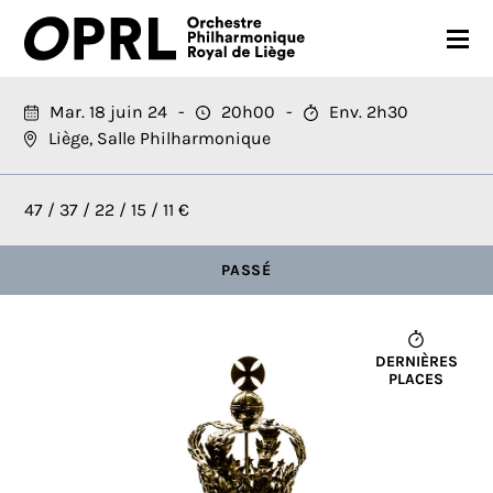
CONCERTS
Mar. 18 juin 24
20h00
Env. 2h30
Liège, Salle Philharmonique
SAISON 26-27
JEUNES PUBLICS
47 / 37 / 22 / 15 / 11 €
OPRL
PASSÉ
EN PRATIQUE
MÉDIAS
DERNIÈRES
PLACES
NOUS SOUTENIR
FR
EN