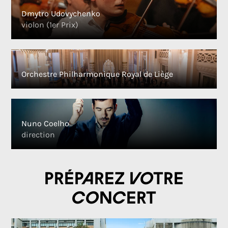
Dmytro Udovychenko
violon (1er Prix)
Orchestre Philharmonique Royal de Liège
Nuno Coelho
direction
Préparez votre
concert