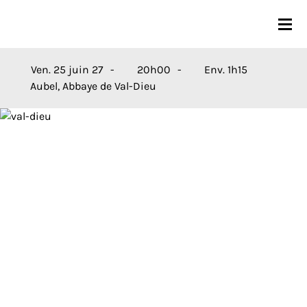
CONCERTS
Ven. 25 juin 27
20h00
Env. 1h15
Aubel, Abbaye de Val-Dieu
SAISON 26-27
JEUNES PUBLICS
OPRL
EN PRATIQUE
MÉDIAS
NOUS SOUTENIR
FR
EN