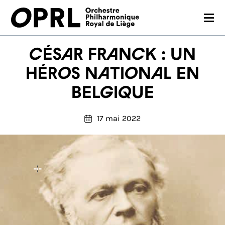
CONCERTS
César Franck : un
SAISON 26-27
héros national en
Belgique
JEUNES PUBLICS
OPRL
17 mai 2022
EN PRATIQUE
MÉDIAS
NOUS SOUTENIR
FR
EN