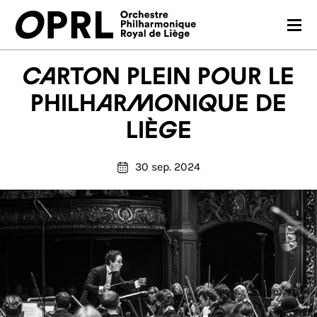
CONCERTS
Carton plein pour le
SAISON 26-27
Philharmonique de
Liège
JEUNES PUBLICS
OPRL
30 sep. 2024
EN PRATIQUE
MÉDIAS
NOUS SOUTENIR
FR
EN