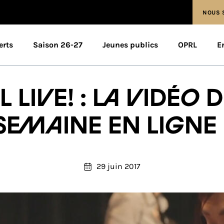
NOUS 
erts
Saison 26-27
Jeunes publics
OPRL
E
L live! : la vidéo d
semaine en ligne 
29 juin 2017