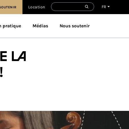
FR
Location
SOUTENIR
n pratique
Médias
Nous soutenir
e la
!