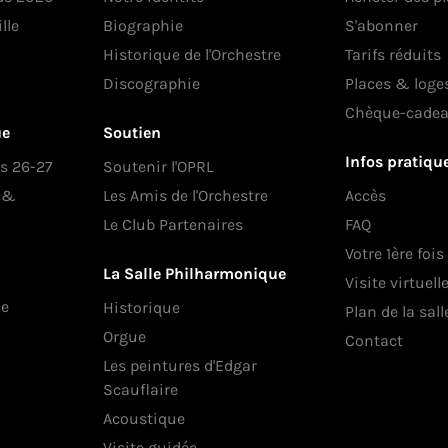
lle
Biographie
S'abonner
Historique de l'Orchestre
Tarifs réduits
Discographie
Places & loge
Chèque-cade
ue
Soutien
Infos pratiqu
es 26-27
Soutenir l'OPRL
s &
Les Amis de l'Orchestre
Accès
Le Club Partenaires
FAQ
Votre 1ère fois
La Salle Philharmonique
Visite virtuell
ue
Historique
Plan de la sall
Orgue
Contact
Les peintures d'Edgar
Scauflaire
Acoustique
Visite guidée