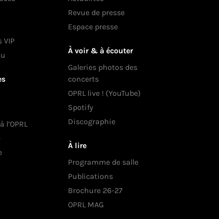
Revue de presse
Espace presse
s VIP
À voir & à écouter
au
Galeries photos des
es
concerts
OPRL live ! (YouTube)
Spotify
Discographie
 à l’OPRL
e
À lire
e
Programme de salle
Publications
Brochure 26-27
OPRL MAG