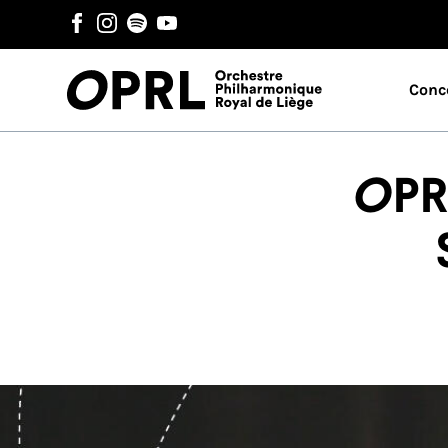
Conc
OPR