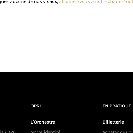
uez aucune de nos vidéos,
abonnez-vous à notre chaîne You
OPRL
EN PRATIQUE
L'Orchestre
Billetterie
ds 2026
Notre identité
Acheter des p