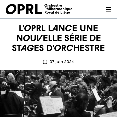
CONCERTS
L'OPRL lance une
SAISON 26-27
nouvelle série de
stages d'orchestre
JEUNES PUBLICS
OPRL
07 juin 2024
EN PRATIQUE
MÉDIAS
NOUS SOUTENIR
FR
EN