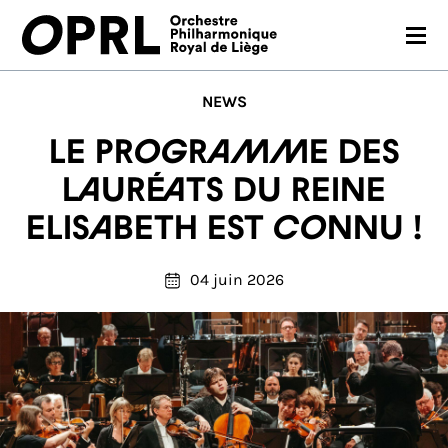
CONCERTS
NEWS
SAISON 26-27
Le programme des
JEUNES PUBLICS
lauréats du Reine
Elisabeth est connu !
OPRL
EN PRATIQUE
04 juin 2026
MÉDIAS
NOUS SOUTENIR
FR
EN