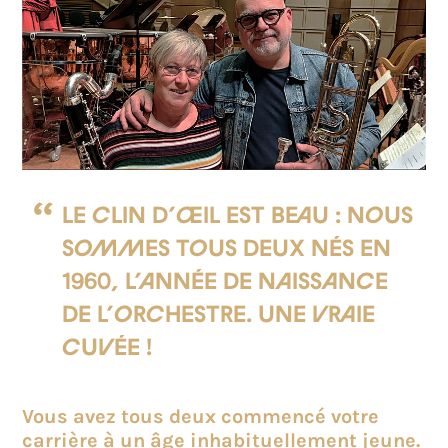
Le clin d’œil est beau : nous
sommes tous deux nés en
1960, l’année de naissance
de l’orchestre. Une vraie
cuvée !
Vous avez tous deux commencé votre
carrière à un âge inhabituellement jeune.