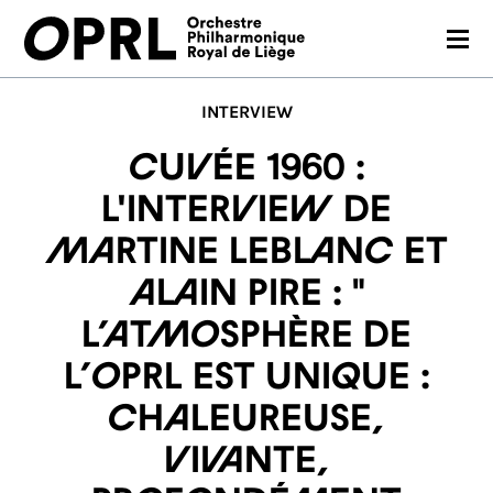
CONCERTS
INTERVIEW
SAISON 26-27
Cuvée 1960 :
JEUNES PUBLICS
l'interview de
Martine Leblanc et
OPRL
Alain Pire : "
EN PRATIQUE
L’atmosphère de
MÉDIAS
l’OPRL est unique :
NOUS SOUTENIR
chaleureuse,
vivante,
FR
EN