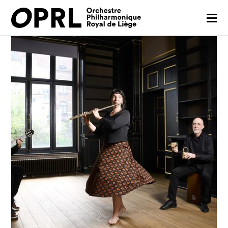
CONCERTS
SAISON 26-27
JEUNES PUBLICS
OPRL
EN PRATIQUE
MÉDIAS
NOUS SOUTENIR
FR
EN