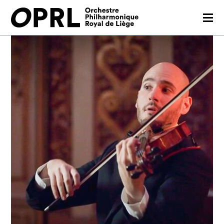
CONCERTS
SAISON 26-27
JEUNES PUBLICS
OPRL
EN PRATIQUE
MÉDIAS
NOUS SOUTENIR
FR
EN