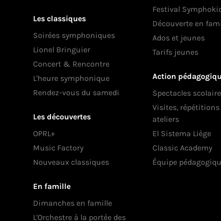
Festival Symphoki
Les classiques
Découverte en fami
Soirées symphoniques
Ados et jeunes
Lionel Bringuier
Tarifs jeunes
Concert & Rencontre
Action pédagogiq
L'heure symphonique
Rendez-vous du samedi
Spectacles scolair
Visites, répétition
Les découvertes
ateliers
OPRL+
El Sistema Liège
Music Factory
Classic Academy
Nouveaux classiques
Équipe pédagogiq
En famille
Dimanches en famille
L'Orchestre à la portée des