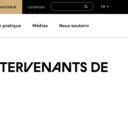
FR
Location
SOUTENIR
n pratique
Médias
Nous soutenir
ntervenants de