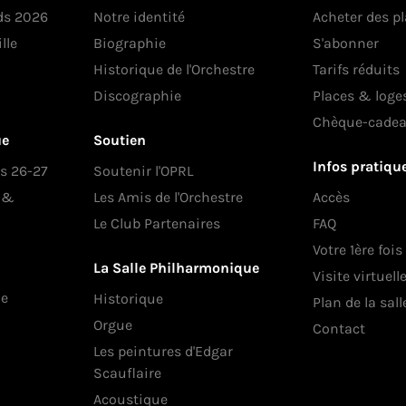
ds 2026
Notre identité
Acheter des p
lle
Biographie
S'abonner
Historique de l'Orchestre
Tarifs réduits
Discographie
Places & loge
Chèque-cade
ue
Soutien
Infos pratiqu
es 26-27
Soutenir l'OPRL
s &
Les Amis de l'Orchestre
Accès
Le Club Partenaires
FAQ
Votre 1ère fois
La Salle Philharmonique
Visite virtuell
ue
Historique
Plan de la sall
Orgue
Contact
Les peintures d'Edgar
Scauflaire
Acoustique