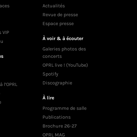
laces
Actualités
Revue de presse
Espace presse
s VIP
À voir & à écouter
au
Galeries photos des
es
concerts
OPRL live ! (YouTube)
Spotify
Discographie
 à l’OPRL
e
À lire
e
Programme de salle
Publications
Brochure 26-27
OPRL MAG