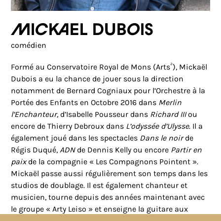
Mickael Dubois
comédien
²
Formé au Conservatoire Royal de Mons (Arts
), Mickaël
Dubois a eu la chance de jouer sous la direction
notamment de Bernard Cogniaux pour l’Orchestre à la
Portée des Enfants en Octobre 2016 dans
Merlin
l’Enchanteur,
d’Isabelle Pousseur dans
Richard III
ou
encore de Thierry Debroux dans
L’odyssée d’Ulysse
. Il a
également joué dans les spectacles
Dans le noir
de
Régis Duqué,
ADN
de Dennis Kelly ou encore
Partir en
paix
de la compagnie « Les Compagnons Pointent ».
Mickaël passe aussi régulièrement son temps dans les
studios de doublage. Il est également chanteur et
musicien, tourne depuis des années maintenant avec
le groupe « Arty Leiso » et enseigne la guitare aux
petits comme aux grands.