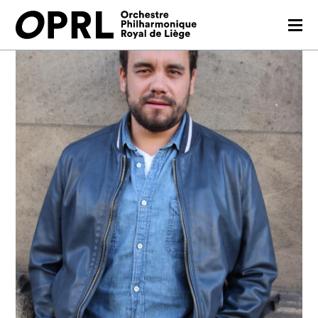
CONCERTS
SAISON 26-27
JEUNES PUBLICS
OPRL
EN PRATIQUE
MÉDIAS
NOUS SOUTENIR
FR
EN