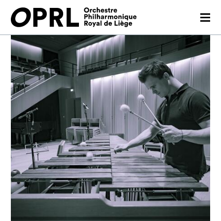
CONCERTS
SAISON 26-27
JEUNES PUBLICS
OPRL
EN PRATIQUE
MÉDIAS
NOUS SOUTENIR
FR
EN