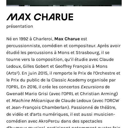
Max Charue
présentation
Né en
1992
à Charleroi,
Max Charue
est
percussionniste, comédien et compositeur. Après avoir
étudié les percussions à Mons et Strasbourg, il se
tourne vers la composition, qu’il étudie avec Claude
Ledoux, Gilles Gobert et Geoffrey François à Mons
(Arts²). En juin 2015, il remporte le Prix de l’Orchestre et
le Prix du public de la Classic Academy organisée par
l’OPRL. En 2016, il crée les concertos
Excursions
de
Gwenaël Mario Grisi (avec l’OPRL et Christian Arming)
et
Machine Mécanique
de Claude Ledoux (avec l’ORCW
et Jean-François Chamberlan). Passionné de théâtre,
de vidéo et d’arts numériques, il est aussi musicien-
comédien avec AkroPercu dans des spectacles
d’humour musical, participant notamment quatre fois