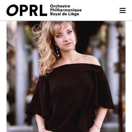
CONCERTS
SAISON 26-27
JEUNES PUBLICS
OPRL
EN PRATIQUE
MÉDIAS
NOUS SOUTENIR
FR
EN