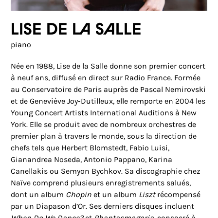
Lise de la Salle
piano
Née en 1988, Lise de la Salle donne son premier concert
à neuf ans, diffusé en direct sur Radio France. Formée
au Conservatoire de Paris auprès de Pascal Nemirovski
et de Geneviève Joy-Dutilleux, elle remporte en 2004 les
Young Concert Artists International Auditions à New
York. Elle se produit avec de nombreux orchestres de
premier plan à travers le monde, sous la direction de
chefs tels que Herbert Blomstedt, Fabio Luisi,
Gianandrea Noseda, Antonio Pappano, Karina
Canellakis ou Semyon Bychkov. Sa discographie chez
Naïve comprend plusieurs enregistrements salués,
dont un album
Chopin
et un album
Liszt
récompensé
par un Diapason d’Or. Ses derniers disques incluent
When Do We Dance?
et
Phantasmagoria
, consacré à