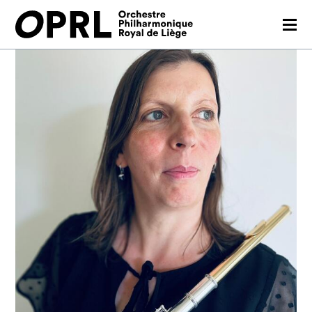
CONCERTS
SAISON 26-27
JEUNES PUBLICS
OPRL
EN PRATIQUE
MÉDIAS
NOUS SOUTENIR
FR
EN