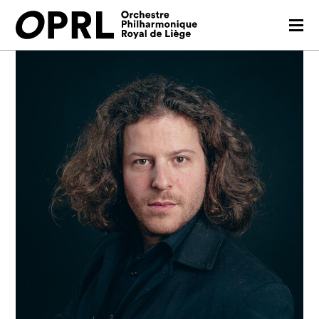
CONCERTS
SAISON 26-27
JEUNES PUBLICS
OPRL
EN PRATIQUE
MÉDIAS
NOUS SOUTENIR
FR
EN