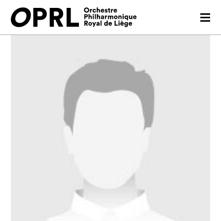
CONCERTS
SAISON 26-27
JEUNES PUBLICS
OPRL
EN PRATIQUE
MÉDIAS
NOUS SOUTENIR
FR
EN