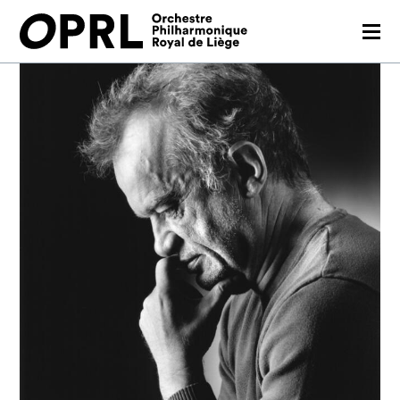
CONCERTS
SAISON 26-27
JEUNES PUBLICS
OPRL
EN PRATIQUE
MÉDIAS
NOUS SOUTENIR
FR
EN