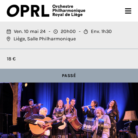
CONCERTS
Ven. 10 mai 24
20h00
Env. 1h30
Liège, Salle Philharmonique
SAISON 26-27
JEUNES PUBLICS
18 €
OPRL
PASSÉ
EN PRATIQUE
MÉDIAS
NOUS SOUTENIR
FR
EN